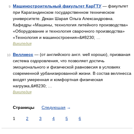
Машиностроительный факультет КарГТУ
— факультет
9
при Карагандинском государственном техническом
университете. Декан Шарая Ольга Александровна.
Кафедры «Машины, технология литейного производства»
«Оборудование и технология сварочного производства»
«Технология и машиностроения»&#8230; …
Википедия
Веллнесс
— (от английского англ. well хорошо), призваная
10
система оздоровления, что позволяет достичь
эмоционального и физической равновесия в условиях
современной урбанизированной жизни. В состав веллнесса
входят умеренная и комфортная физическая
нагрузка,&#8230; …
Википедия
Страницы
Следующая
→
1
2
3
4
5
6